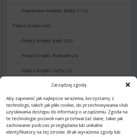
Papierowe modele: Skala 1:1
(2)
Połącz kropki
(400)
Połącz kropki: Bajki
(225)
Połącz kropki: Budowle
(24)
Połącz kropki: Cyfry
(12)
Zarządzaj zgodą
Połącz kropki: Instrumenty muzyczne
(14)
Aby zapewnić jak najlepsze wrażenia, korzystamy z
Połącz kropki: Litery
(6)
technologii, takich jak pliki cookie, do przechowywania i/lub
uzyskiwania dostępu do informacji o urządzeniu. Zgoda na
Połącz kropki: Planety
(10)
te technologie pozwoli nam przetwarzać dane, takie jak
zachowanie podczas przeglądania lub unikalne
Połącz kropki: Sporty
(20)
identyfikatory na tej stronie. Brak wyrażenia zgody lub