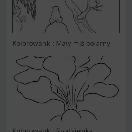
Kolorowanki: Mały miś polarny
Kolorowanki: Rzodkiewka