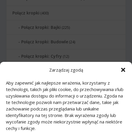
Połącz kropki
(400)
Połącz kropki: Bajki
(225)
Połącz kropki: Budowle
(24)
Połącz kropki: Cyfry
(12)
Zarządzaj zgodą
Połącz kropki: Instrumenty muzyczne
(14)
Aby zapewnić jak najlepsze wrażenia, korzystamy z
Połącz kropki: Litery
(6)
technologii, takich jak pliki cookie, do przechowywania i/lub
uzyskiwania dostępu do informacji o urządzeniu. Zgoda na
Połącz kropki: Planety
(10)
te technologie pozwoli nam przetwarzać dane, takie jak
zachowanie podczas przeglądania lub unikalne
Połącz kropki: Sporty
(20)
identyfikatory na tej stronie. Brak wyrażenia zgody lub
wycofanie zgody może niekorzystnie wpłynąć na niektóre
cechy i funkcje.
Połącz kropki: Transport
(16)