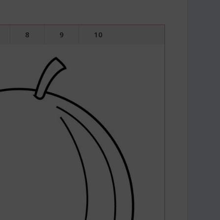
8
9
10