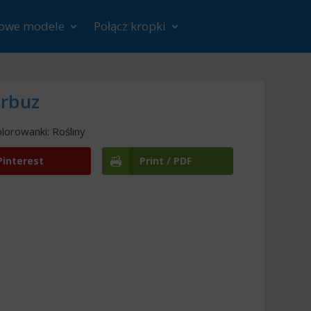
rowe modele
Połącz kropki
Arbuz
lorowanki: Rośliny
Pinterest
Print / PDF