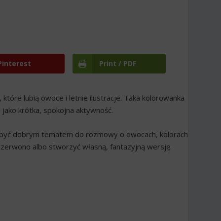
Pinterest
Print / PDF
które lubią owoce i letnie ilustracje. Taka kolorowanka
 jako krótka, spokojna aktywność.
że być dobrym tematem do rozmowy o owocach, kolorach
czerwono albo stworzyć własną, fantazyjną wersję.