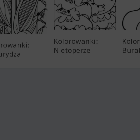
Kolorowanki:
Kolo
orowanki:
Nietoperze
Bura
urydza