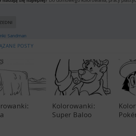
ZEDNI
nki: Sandman
ĄZANE POSTY
orowanki:
Kolorowanki:
Kolo
a
Super Baloo
Pok