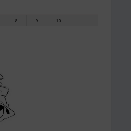
8
9
10