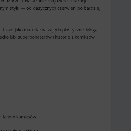
m Marvela. Na stronie znajdziesz ilustracje
nym stylu — od klasycznych czerwieni po bardziej
 także jako materiał na zajęcia plastyczne. Mogą
iecko lubi superbohaterów i historie z komiksów.
m fanom komiksów.
j i chwili relaksu.