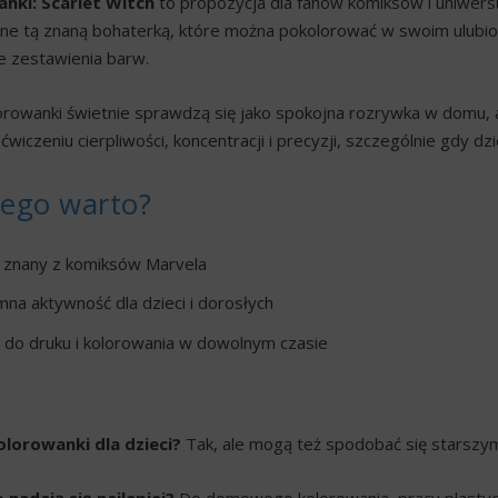
nki: Scarlet Witch
to propozycja dla fanów komiksów i uniwersu
ne tą znaną bohaterką, które można pokolorować w swoim ulubio
e zestawienia barw.
orowanki świetnie sprawdzą się jako spokojna rozrywka w domu, a
wiczeniu cierpliwości, koncentracji i precyzji, szczególnie gdy dz
zego warto?
znany z komiksów Marvela
na aktywność dla dzieci i dorosłych
e do druku i kolorowania w dowolnym czasie
olorowanki dla dzieci?
Tak, ale mogą też spodobać się starszy
 nadają się najlepiej?
Do domowego kolorowania, pracy plastyczne