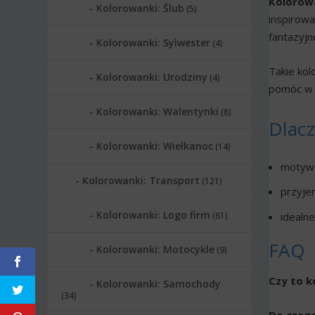
Kolorowa
Kolorowanki: Ślub
(5)
inspirowa
fantazyjn
Kolorowanki: Sylwester
(4)
Takie kol
Kolorowanki: Urodziny
(4)
pomóc w ć
Kolorowanki: Walentynki
(8)
Dlac
Kolorowanki: Wielkanoc
(14)
motyw 
Kolorowanki: Transport
(121)
przyjem
Kolorowanki: Logo firm
idealn
(61)
FAQ
Kolorowanki: Motocykle
(9)
Czy to k
Kolorowanki: Samochody
(34)
Do czego