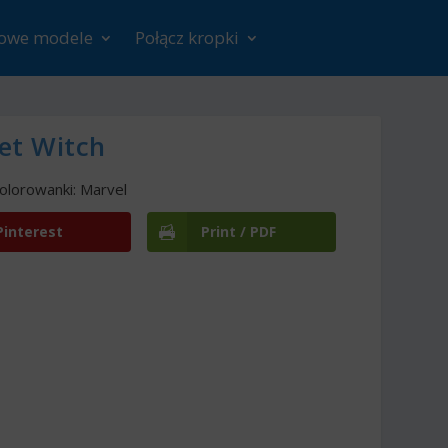
rowe modele
Połącz kropki
et Witch
olorowanki: Marvel
Pinterest
Print / PDF