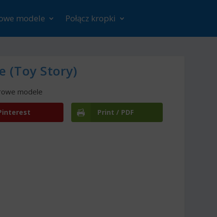
rowe modele
Połącz kropki
e (Toy Story)
rowe modele
Pinterest
Print / PDF