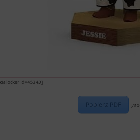
ciallocker id=45343]
Pobierz PDF
[/so