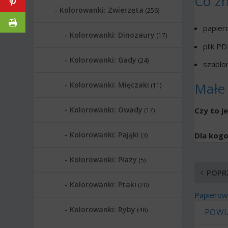
Co zn
Kolorowanki: Zwierzęta
(256)
papier
Kolorowanki: Dinozaury
(17)
plik P
Kolorowanki: Gady
(24)
szablon
Małe
Kolorowanki: Mięczaki
(11)
Kolorowanki: Owady
Czy to j
(17)
Kolorowanki: Pająki
Dla kogo
(3)
Kolorowanki: Płazy
(5)
POPR
Kolorowanki: Ptaki
(20)
Papierow
Kolorowanki: Ryby
(48)
POWI