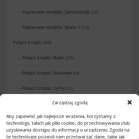
Papierowe modele: Samochody
(23)
Papierowe modele: Skala 1:1
(2)
Połącz kropki
(400)
Połącz kropki: Bajki
(225)
Połącz kropki: Budowle
(24)
Połącz kropki: Cyfry
(12)
Zarządzaj zgodą
Połącz kropki: Instrumenty muzyczne
(14)
Aby zapewnić jak najlepsze wrażenia, korzystamy z
Połącz kropki: Litery
(6)
technologii, takich jak pliki cookie, do przechowywania i/lub
uzyskiwania dostępu do informacji o urządzeniu. Zgoda na
Połącz kropki: Planety
(10)
te technologie pozwoli nam przetwarzać dane, takie jak