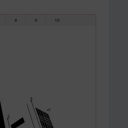
8
9
10