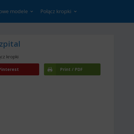
rowe modele
Połącz kropki
zpital
cz kropki
Pinterest
Print / PDF