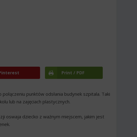
Pinterest
Print / PDF
po połączeniu punktów odsłania budynek szpitala. Taki
lu lub na zajęciach plastycznych.
azji oswaja dziecko z ważnym miejscem, jakim jest
enek.