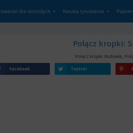
rowanki dla dorosłych
Nauka rysowania
Papie
Połącz kropki: S
Połącz kropki: Budowle
,
Połą
Facebook
Twitter