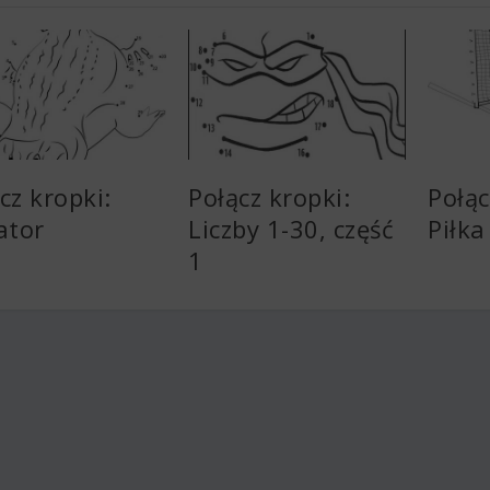
cz kropki:
Połącz kropki:
Połąc
ator
Liczby 1-30, część
Piłk
1