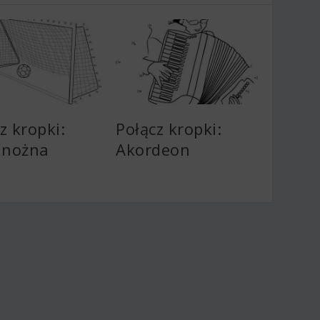
z kropki:
Połącz kropki:
a nożna
Akordeon