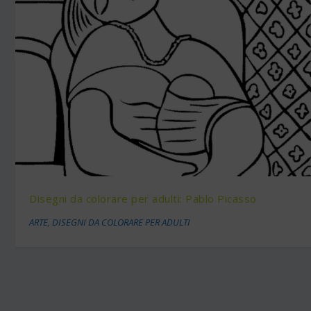
Disegni da colorare per adulti: Pablo Picasso
ARTE
,
DISEGNI DA COLORARE PER ADULTI