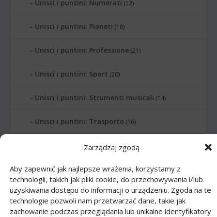
Unisci i puntini: Numerati
(12)
Unisci i puntini: Pianeti
(10)
Unisci i puntini: Professione
(21)
Unisci i puntini: Sport
(20)
Unisci i puntini: Strumenti musicali
(14)
Unisci i puntini: Trasporto
(16)
Zarządzaj zgodą
Printmania
|
Privacy policy PL
|
Privacy
policy EN
|
Privacy policy DE
|
Privacy policy
Aby zapewnić jak najlepsze wrażenia, korzystamy z
FR
|
Privacy policy ES
|
Privacy policy IT
|
technologii, takich jak pliki cookie, do przechowywania i/lub
uzyskiwania dostępu do informacji o urządzeniu. Zgoda na te
Contact us
technologie pozwoli nam przetwarzać dane, takie jak
zachowanie podczas przeglądania lub unikalne identyfikatory