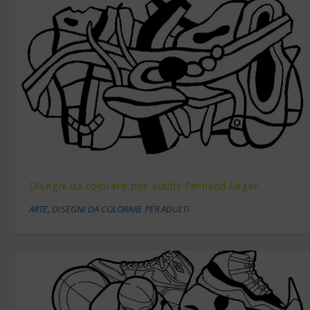
Disegni da colorare per adulti: Fernand Léger
ARTE
,
DISEGNI DA COLORARE PER ADULTI