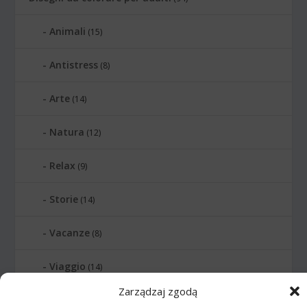
Animali
(15)
Antistress
(8)
Arte
(14)
Natura
(12)
Relax
(9)
Storie
(14)
Vacanze
(8)
Viaggio
(14)
Zarządzaj zgodą
Tutorial disegno
(313)