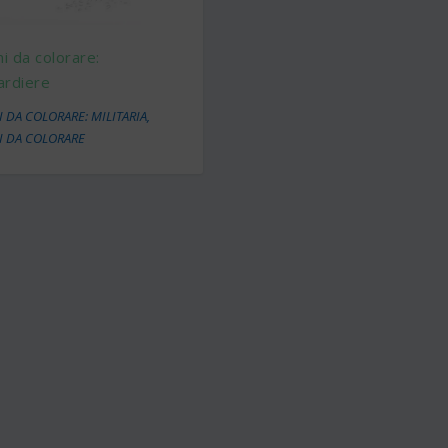
i da colorare:
rdiere
 DA COLORARE: MILITARIA
,
I DA COLORARE