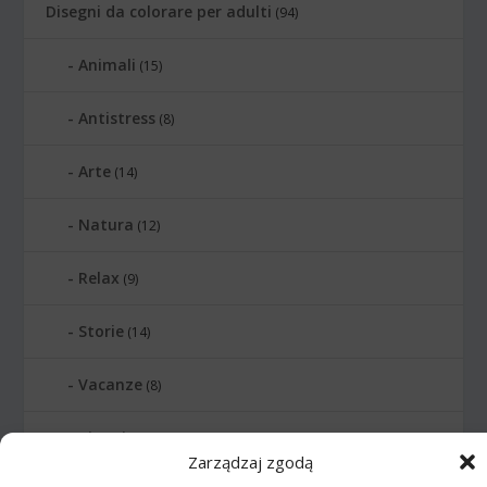
Disegni da colorare per adulti
(94)
Animali
(15)
Antistress
(8)
Arte
(14)
Natura
(12)
Relax
(9)
Storie
(14)
Vacanze
(8)
Viaggio
(14)
Zarządzaj zgodą