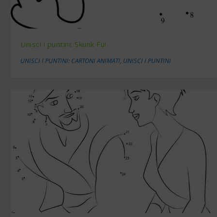
Unisci i puntini: Skunk Fu!
UNISCI I PUNTINI: CARTONI ANIMATI
,
UNISCI I PUNTINI