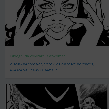
Disegni da colorare: Catwoman
DISEGNI DA COLORARE
,
DISEGNI DA COLORARE: DC COMICS
,
DISEGNI DA COLORARE: FUMETTO