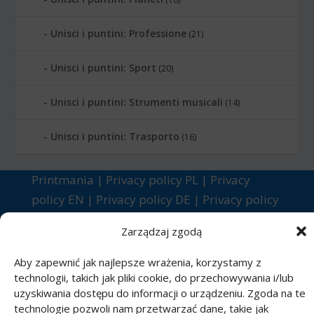
Unisci i puntini: Professione
(21)
Unisci i puntini: Sport
(20)
Unisci i puntini: Strumenti musicali
(14)
Unisci i puntini: Trasporto
(16)
Printmania
|
Privacy policy PL
|
Privacy
policy EN
|
Privacy policy DE
|
Privacy policy
FR
|
Privacy policy ES
|
Privacy policy IT
|
Zarządzaj zgodą
Contact us
Aby zapewnić jak najlepsze wrażenia, korzystamy z
technologii, takich jak pliki cookie, do przechowywania i/lub
uzyskiwania dostępu do informacji o urządzeniu. Zgoda na te
technologie pozwoli nam przetwarzać dane, takie jak