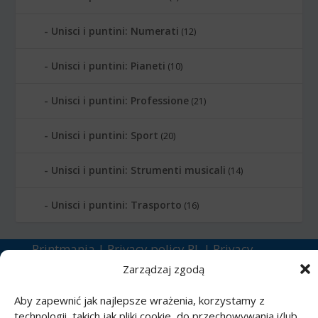
Unisci i puntini: Numerati
(12)
Unisci i puntini: Pianeti
(10)
Unisci i puntini: Professione
(21)
Unisci i puntini: Sport
(20)
Unisci i puntini: Strumenti musicali
(14)
Unisci i puntini: Trasporto
(16)
Printmania
|
Privacy policy PL
|
Privacy
policy EN
|
Privacy policy DE
|
Privacy policy
Zarządzaj zgodą
FR
|
Privacy policy ES
|
Privacy policy IT
|
Aby zapewnić jak najlepsze wrażenia, korzystamy z
Contact us
technologii, takich jak pliki cookie, do przechowywania i/lub