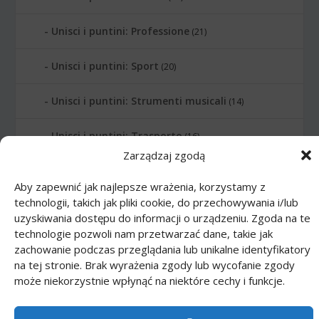
Unisci i puntini: Professione
(21)
Unisci i puntini: Sport
(20)
Unisci i puntini: Strumenti musicali
(14)
Unisci i puntini: Trasporto
(16)
Zarządzaj zgodą
Printmania
|
Privacy policy PL
|
Privacy
Aby zapewnić jak najlepsze wrażenia, korzystamy z
policy EN
|
Privacy policy DE
|
Privacy policy
technologii, takich jak pliki cookie, do przechowywania i/lub
uzyskiwania dostępu do informacji o urządzeniu. Zgoda na te
FR
|
Privacy policy ES
|
Privacy policy IT
|
technologie pozwoli nam przetwarzać dane, takie jak
Contact us
zachowanie podczas przeglądania lub unikalne identyfikatory
na tej stronie. Brak wyrażenia zgody lub wycofanie zgody
może niekorzystnie wpłynąć na niektóre cechy i funkcje.