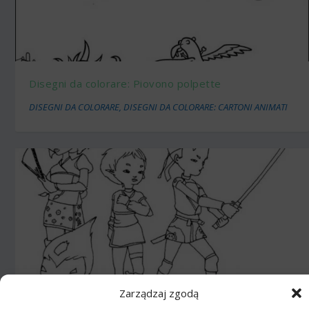
Disegni da colorare: Piovono polpette
DISEGNI DA COLORARE
,
DISEGNI DA COLORARE: CARTONI ANIMATI
Zarządzaj zgodą