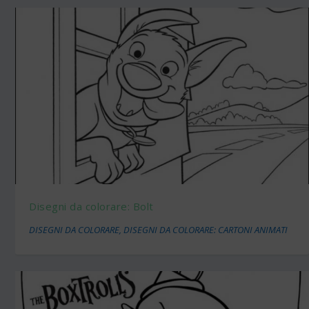
Disegni da colorare: Bolt
DISEGNI DA COLORARE
,
DISEGNI DA COLORARE: CARTONI ANIMATI