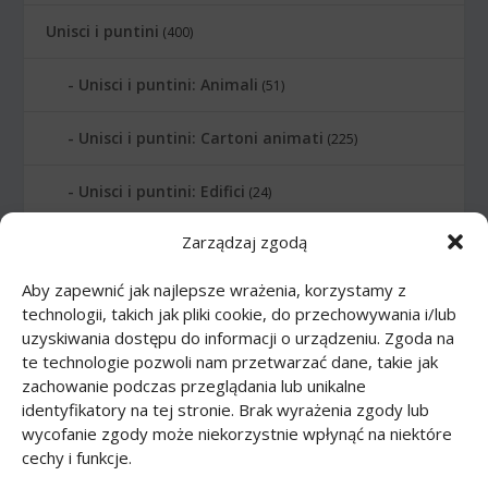
Unisci i puntini
(400)
Unisci i puntini: Animali
(51)
Unisci i puntini: Cartoni animati
(225)
Unisci i puntini: Edifici
(24)
Zarządzaj zgodą
Unisci i puntini: Lettere
(6)
Aby zapewnić jak najlepsze wrażenia, korzystamy z
Unisci i puntini: Numerati
(12)
technologii, takich jak pliki cookie, do przechowywania i/lub
uzyskiwania dostępu do informacji o urządzeniu. Zgoda na
Unisci i puntini: Pianeti
(10)
te technologie pozwoli nam przetwarzać dane, takie jak
zachowanie podczas przeglądania lub unikalne
Unisci i puntini: Professione
(21)
identyfikatory na tej stronie. Brak wyrażenia zgody lub
wycofanie zgody może niekorzystnie wpłynąć na niektóre
cechy i funkcje.
Unisci i puntini: Sport
(20)