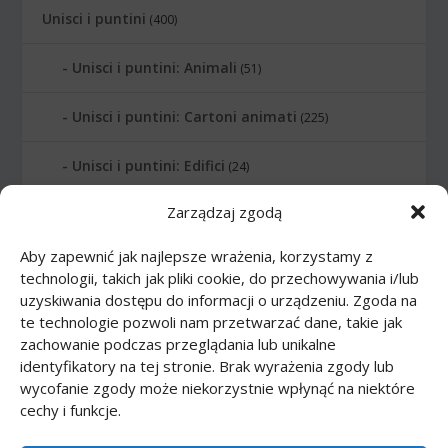
Unisci i puntini
(400)
Unisci i puntini: Animali
(51)
Unisci i puntini: Cartoni animati
(225)
Unisci i puntini: Edifici
(24)
Zarządzaj zgodą
Unisci i puntini: Lettere
(6)
Aby zapewnić jak najlepsze wrażenia, korzystamy z
Unisci i puntini: Numerati
(12)
technologii, takich jak pliki cookie, do przechowywania i/lub
uzyskiwania dostępu do informacji o urządzeniu. Zgoda na
Unisci i puntini: Pianeti
(10)
te technologie pozwoli nam przetwarzać dane, takie jak
zachowanie podczas przeglądania lub unikalne
Unisci i puntini: Professione
(21)
identyfikatory na tej stronie. Brak wyrażenia zgody lub
wycofanie zgody może niekorzystnie wpłynąć na niektóre
cechy i funkcje.
Unisci i puntini: Sport
(20)