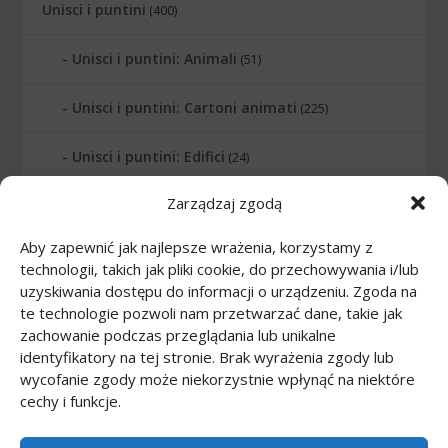
Unisci i puntini
(400)
Unisci i puntini: Animali
(51)
Unisci i puntini: Cartoni animati
(225)
Unisci i puntini: Edifici
(24)
Zarządzaj zgodą
Unisci i puntini: Lettere
(6)
Aby zapewnić jak najlepsze wrażenia, korzystamy z
Unisci i puntini: Numerati
(12)
technologii, takich jak pliki cookie, do przechowywania i/lub
uzyskiwania dostępu do informacji o urządzeniu. Zgoda na
Unisci i puntini: Pianeti
(10)
te technologie pozwoli nam przetwarzać dane, takie jak
zachowanie podczas przeglądania lub unikalne
Unisci i puntini: Professione
(21)
identyfikatory na tej stronie. Brak wyrażenia zgody lub
wycofanie zgody może niekorzystnie wpłynąć na niektóre
cechy i funkcje.
Unisci i puntini: Sport
(20)