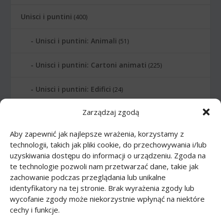
Unisci i puntini
(400)
Unisci i puntini: Animali
(51)
Unisci i puntini: Cartoni animati
(225)
Unisci i puntini: Edifici
(24)
Zarządzaj zgodą
Unisci i puntini: Lettere
(6)
Aby zapewnić jak najlepsze wrażenia, korzystamy z
Unisci i puntini: Numerati
(12)
technologii, takich jak pliki cookie, do przechowywania i/lub
uzyskiwania dostępu do informacji o urządzeniu. Zgoda na
Unisci i puntini: Pianeti
(10)
te technologie pozwoli nam przetwarzać dane, takie jak
zachowanie podczas przeglądania lub unikalne
Unisci i puntini: Professione
(21)
identyfikatory na tej stronie. Brak wyrażenia zgody lub
wycofanie zgody może niekorzystnie wpłynąć na niektóre
cechy i funkcje.
Unisci i puntini: Sport
(20)