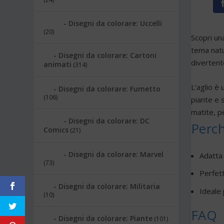
Disegni da colorare: Uccelli
(20)
Scopri una
tema natu
Disegni da colorare: Cartoni
divertent
animati
(314)
L’aglio è
Disegni da colorare: Fumetto
(106)
piante e s
matite, pe
Disegni da colorare: DC
Perch
Comics
(21)
Disegni da colorare: Marvel
Adatta 
(73)
Perfett
Disegni da colorare: Militaria
Ideale 
(10)
FAQ
Disegni da colorare: Piante
(101)