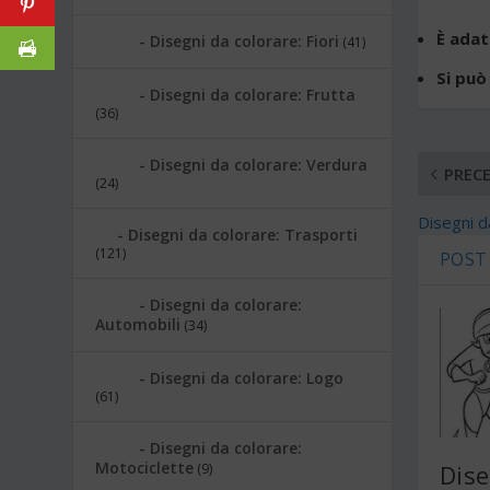
È adat
Disegni da colorare: Fiori
(41)
Si può
Disegni da colorare: Frutta
(36)
Disegni da colorare: Verdura
PREC
(24)
Disegni d
Disegni da colorare: Trasporti
(121)
POST
Disegni da colorare:
Automobili
(34)
Disegni da colorare: Logo
(61)
Disegni da colorare:
Motociclette
Dise
(9)