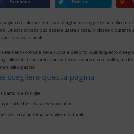
Facebook
Twitter
 pagina da colorare dedicata all'
aglio
, un soggetto semplice e ric
ra. Questa scheda può essere usata a casa, in classe o durante at
e per bambini e adulti.
 un elemento comune della cucina e dell’orto, quindi questo disegno
ugli alimenti. I contorni chiari aiutano a colorare con facilità, ma
nnarelli o pastelli.
é scegliere questa pagina
a bambini e famiglie
a per attività scolastiche o creative
per chi cerca un tema semplice e naturale