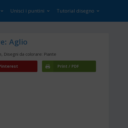
Unisci i puntini
Tutorial disegno
e: Aglio
e
,
Disegni da colorare: Piante
Pinterest
Print / PDF