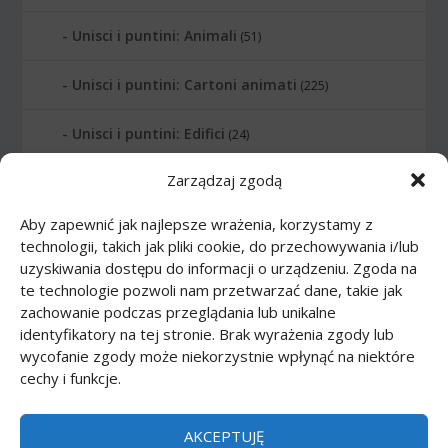
Unisci i puntini: Animali
(51)
Unisci i puntini: Cartoni animati
(225)
Unisci i puntini: Edifici
(24)
Zarządzaj zgodą
Unisci i puntini: Lettere
(6)
Aby zapewnić jak najlepsze wrażenia, korzystamy z
Unisci i puntini: Numerati
(12)
technologii, takich jak pliki cookie, do przechowywania i/lub
uzyskiwania dostępu do informacji o urządzeniu. Zgoda na
Unisci i puntini: Pianeti
(10)
te technologie pozwoli nam przetwarzać dane, takie jak
zachowanie podczas przeglądania lub unikalne
Unisci i puntini: Professione
(21)
identyfikatory na tej stronie. Brak wyrażenia zgody lub
wycofanie zgody może niekorzystnie wpłynąć na niektóre
cechy i funkcje.
Unisci i puntini: Sport
(20)
Unisci i puntini: Strumenti musicali
(14)
AKCEPTUJĘ