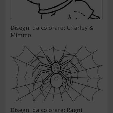
Disegni da colorare: Charley &
Mimmo
Disegni da colorare: Ragni