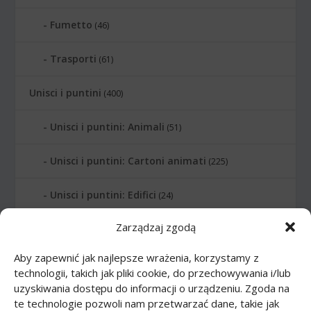
Fumetto
(46)
Trasporti
(61)
Unisci i puntini
(400)
Unisci i puntini: Animali
(51)
Unisci i puntini: Cartoni animati
(225)
Unisci i puntini: Edifici
(24)
Zarządzaj zgodą
Unisci i puntini: Lettere
(6)
Aby zapewnić jak najlepsze wrażenia, korzystamy z
Unisci i puntini: Numerati
(12)
technologii, takich jak pliki cookie, do przechowywania i/lub
uzyskiwania dostępu do informacji o urządzeniu. Zgoda na
Unisci i puntini: Pianeti
(10)
te technologie pozwoli nam przetwarzać dane, takie jak