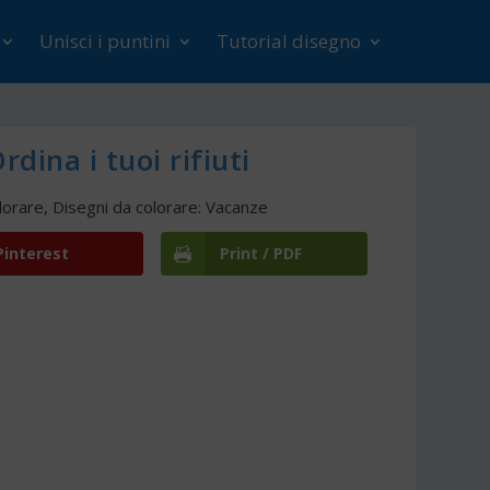
Unisci i puntini
Tutorial disegno
dina i tuoi rifiuti
lorare
,
Disegni da colorare: Vacanze
Pinterest
Print / PDF