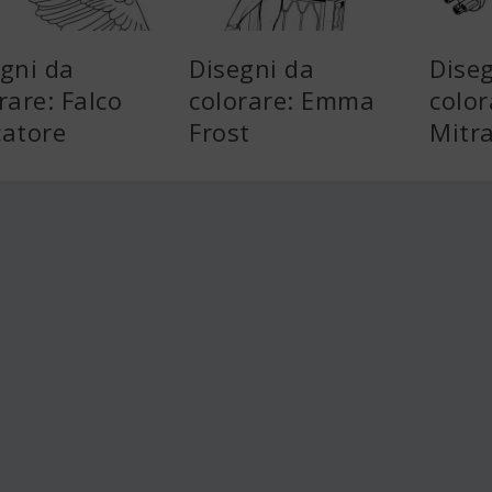
gni da
Disegni da
Dise
rare: Falco
colorare: Emma
color
catore
Frost
Mitra