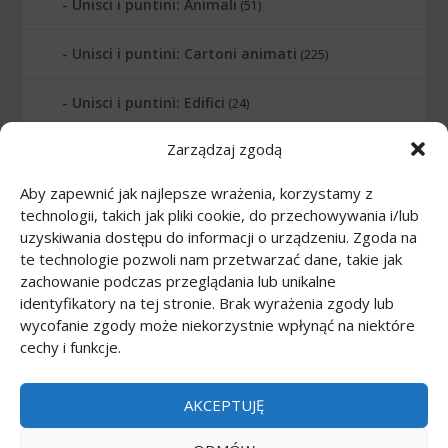
Unisci i puntini: Animali
(51)
Unisci i puntini: Cartoni animati
(225)
Unisci i puntini: Edifici
(24)
Zarządzaj zgodą
Unisci i puntini: Lettere
(6)
Aby zapewnić jak najlepsze wrażenia, korzystamy z
Unisci i puntini: Numerati
(12)
technologii, takich jak pliki cookie, do przechowywania i/lub
uzyskiwania dostępu do informacji o urządzeniu. Zgoda na
Unisci i puntini: Pianeti
(10)
te technologie pozwoli nam przetwarzać dane, takie jak
zachowanie podczas przeglądania lub unikalne
Unisci i puntini: Professione
(21)
identyfikatory na tej stronie. Brak wyrażenia zgody lub
wycofanie zgody może niekorzystnie wpłynąć na niektóre
cechy i funkcje.
Unisci i puntini: Sport
(20)
Unisci i puntini: Strumenti musicali
(14)
AKCEPTUJĘ
Unisci i puntini: Trasporto
(16)