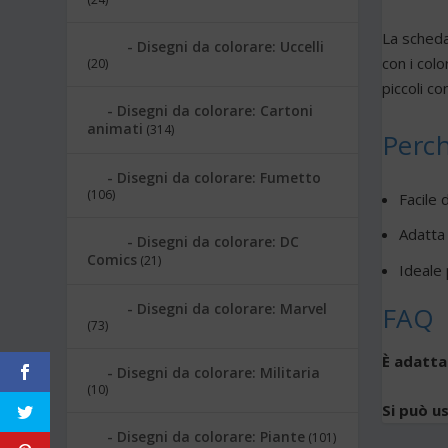
La scheda
Disegni da colorare: Uccelli
con i colo
(20)
piccoli com
Disegni da colorare: Cartoni
animati
(314)
Perch
Disegni da colorare: Fumetto
(106)
Facile
Adatta 
Disegni da colorare: DC
Comics
(21)
Ideale 
Disegni da colorare: Marvel
FAQ
(73)
È adatta 
Disegni da colorare: Militaria
(10)
Si può us
Disegni da colorare: Piante
(101)