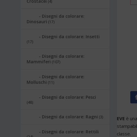
Crostacei
(4)
Disegni da colorare:
Dinosauri
(17)
Disegni da colorare: Insetti
(17)
Disegni da colorare:
Mammiferi
(107)
Disegni da colorare:
Molluschi
(11)
Disegni da colorare: Pesci
(48)
Disegni da colorare: Ragni
(3)
EVE
è una
stampabil
Disegni da colorare: Rettili
classe.
(24)