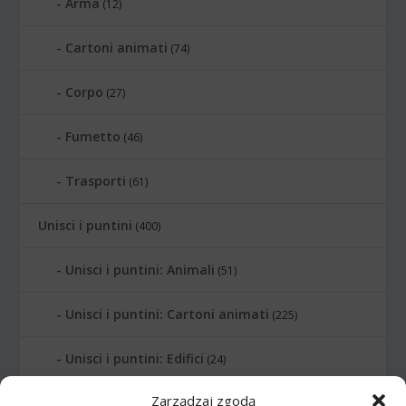
Arma
(12)
Cartoni animati
(74)
Corpo
(27)
Fumetto
(46)
Trasporti
(61)
Unisci i puntini
(400)
Unisci i puntini: Animali
(51)
Unisci i puntini: Cartoni animati
(225)
Unisci i puntini: Edifici
(24)
Zarządzaj zgodą
Unisci i puntini: Lettere
(6)