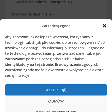
Relier les points: Transport
(16)
Tutoriels de dessin
(314)
Zarządzaj zgodą
Animaux
(83)
Aby zapewnić jak najlepsze wrażenia, korzystamy z
Arme
(12)
technologii, takich jak pliki cookie, do przechowywania i/lub
uzyskiwania dostępu do informacji o urządzeniu. Zgoda na
Bande dessinée
(46)
te technologie pozwoli nam przetwarzać dane, takie jak
zachowanie podczas przeglądania lub unikalne
Corps
(27)
identyfikatory na tej stronie. Brak wyrażenia zgody lub
wycofanie zgody może niekorzystnie wpłynąć na niektóre
cechy i funkcje.
Dessins animés
(74)
Nourriture
(10)
AKCEPTUJĘ
Transports
(62)
ODMÓW