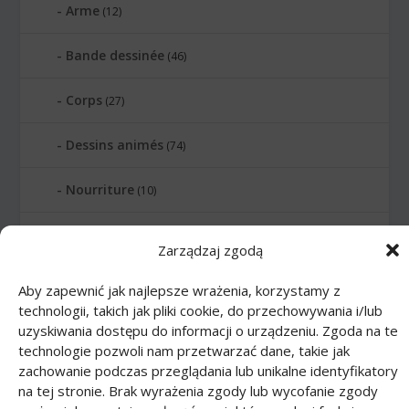
Arme
(12)
Bande dessinée
(46)
Corps
(27)
Dessins animés
(74)
Nourriture
(10)
Transports
(62)
Zarządzaj zgodą
Printmania
|
Privacy policy PL
|
Privacy
Aby zapewnić jak najlepsze wrażenia, korzystamy z
technologii, takich jak pliki cookie, do przechowywania i/lub
policy EN
|
Privacy policy DE
|
Privacy policy
uzyskiwania dostępu do informacji o urządzeniu. Zgoda na te
FR
|
Privacy policy ES
|
Privacy policy IT
|
technologie pozwoli nam przetwarzać dane, takie jak
Contact us
zachowanie podczas przeglądania lub unikalne identyfikatory
na tej stronie. Brak wyrażenia zgody lub wycofanie zgody