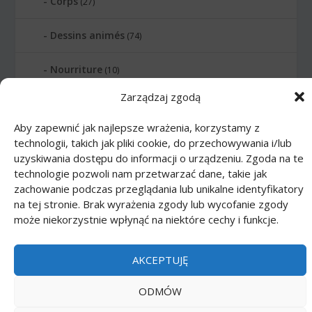
Corps
(27)
Dessins animés
(74)
Nourriture
(10)
Zarządzaj zgodą
Transports
(62)
Aby zapewnić jak najlepsze wrażenia, korzystamy z
technologii, takich jak pliki cookie, do przechowywania i/lub
Printmania
|
Privacy policy PL
|
Privacy
uzyskiwania dostępu do informacji o urządzeniu. Zgoda na te
policy EN
|
Privacy policy DE
|
Privacy policy
technologie pozwoli nam przetwarzać dane, takie jak
FR
|
Privacy policy ES
|
Privacy policy IT
|
zachowanie podczas przeglądania lub unikalne identyfikatory
na tej stronie. Brak wyrażenia zgody lub wycofanie zgody
Contact us
może niekorzystnie wpłynąć na niektóre cechy i funkcje.
AKCEPTUJĘ
ODMÓW