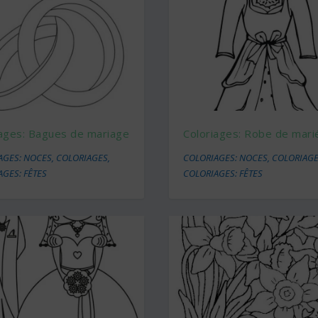
iages: Bagues de mariage
Coloriages: Robe de mari
AGES: NOCES
,
COLORIAGES
,
COLORIAGES: NOCES
,
COLORIAG
GES: FÊTES
COLORIAGES: FÊTES