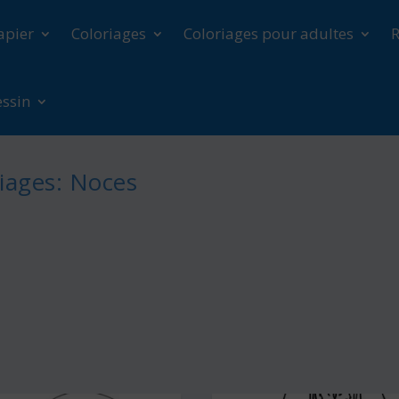
apier
Coloriages
Coloriages pour adultes
R
essin
iages: Noces