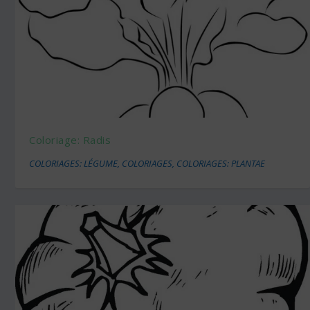
Coloriage: Radis
COLORIAGES: LÉGUME
,
COLORIAGES
,
COLORIAGES: PLANTAE