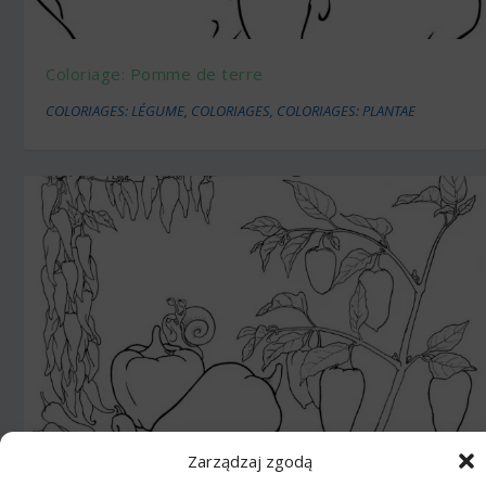
Coloriage: Pomme de terre
COLORIAGES: LÉGUME
,
COLORIAGES
,
COLORIAGES: PLANTAE
Zarządzaj zgodą