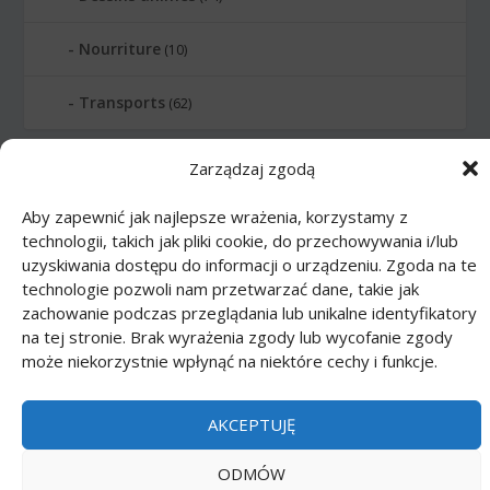
Nourriture
(10)
Transports
(62)
Zarządzaj zgodą
Printmania
|
Privacy policy PL
|
Privacy
policy EN
|
Privacy policy DE
|
Privacy policy
Aby zapewnić jak najlepsze wrażenia, korzystamy z
FR
|
Privacy policy ES
|
Privacy policy IT
|
technologii, takich jak pliki cookie, do przechowywania i/lub
Contact us
uzyskiwania dostępu do informacji o urządzeniu. Zgoda na te
technologie pozwoli nam przetwarzać dane, takie jak
zachowanie podczas przeglądania lub unikalne identyfikatory
na tej stronie. Brak wyrażenia zgody lub wycofanie zgody
może niekorzystnie wpłynąć na niektóre cechy i funkcje.
AKCEPTUJĘ
ODMÓW