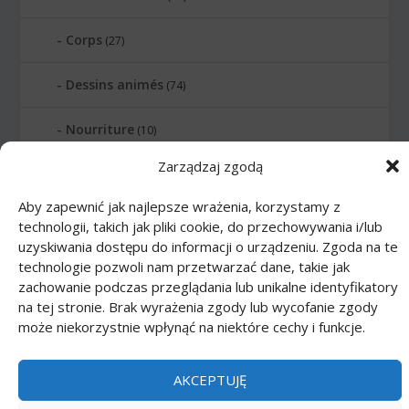
Corps
(27)
Dessins animés
(74)
Nourriture
(10)
Zarządzaj zgodą
Transports
(62)
Aby zapewnić jak najlepsze wrażenia, korzystamy z
technologii, takich jak pliki cookie, do przechowywania i/lub
Printmania
|
Privacy policy PL
|
Privacy
uzyskiwania dostępu do informacji o urządzeniu. Zgoda na te
policy EN
|
Privacy policy DE
|
Privacy policy
technologie pozwoli nam przetwarzać dane, takie jak
FR
|
Privacy policy ES
|
Privacy policy IT
|
zachowanie podczas przeglądania lub unikalne identyfikatory
Contact us
na tej stronie. Brak wyrażenia zgody lub wycofanie zgody
może niekorzystnie wpłynąć na niektóre cechy i funkcje.
AKCEPTUJĘ