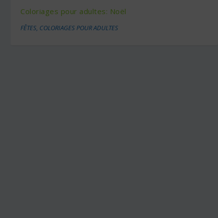
Coloriages pour adultes: Noël
FÊTES
,
COLORIAGES POUR ADULTES