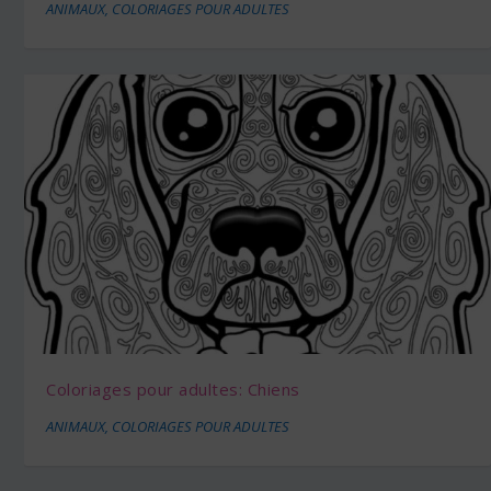
ANIMAUX
,
COLORIAGES POUR ADULTES
Coloriages pour adultes: Chiens
ANIMAUX
,
COLORIAGES POUR ADULTES