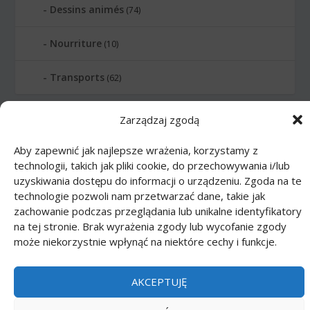
Dessins animés
(74)
Nourriture
(10)
Transports
(62)
Printmania
|
Privacy policy PL
|
Privacy
Zarządzaj zgodą
policy EN
|
Privacy policy DE
|
Privacy policy
Aby zapewnić jak najlepsze wrażenia, korzystamy z
FR
|
Privacy policy ES
|
Privacy policy IT
|
technologii, takich jak pliki cookie, do przechowywania i/lub
Contact us
uzyskiwania dostępu do informacji o urządzeniu. Zgoda na te
technologie pozwoli nam przetwarzać dane, takie jak
zachowanie podczas przeglądania lub unikalne identyfikatory
na tej stronie. Brak wyrażenia zgody lub wycofanie zgody
może niekorzystnie wpłynąć na niektóre cechy i funkcje.
AKCEPTUJĘ