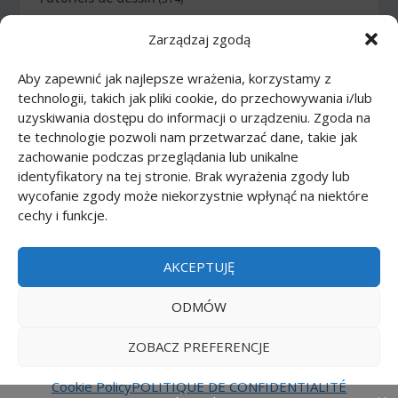
Zarządzaj zgodą
Animaux
(83)
Aby zapewnić jak najlepsze wrażenia, korzystamy z
Arme
(12)
technologii, takich jak pliki cookie, do przechowywania i/lub
uzyskiwania dostępu do informacji o urządzeniu. Zgoda na
Bande dessinée
(46)
te technologie pozwoli nam przetwarzać dane, takie jak
zachowanie podczas przeglądania lub unikalne
Corps
(27)
identyfikatory na tej stronie. Brak wyrażenia zgody lub
wycofanie zgody może niekorzystnie wpłynąć na niektóre
cechy i funkcje.
Dessins animés
(74)
Nourriture
(10)
AKCEPTUJĘ
Transports
(62)
ODMÓW
ZOBACZ PREFERENCJE
Printmania
|
Privacy policy PL
|
Privacy policy EN
|
Privacy policy DE
|
Privacy policy FR
|
Privacy
Cookie Policy
POLITIQUE DE CONFIDENTIALITÉ