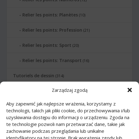
Relier les points: Planètes
(10)
Relier les points: Profession
(21)
Relier les points: Sport
(20)
Relier les points: Transport
(16)
Tutoriels de dessin
(314)
Zarządzaj zgodą
Animaux
(83)
Aby zapewnić jak najlepsze wrażenia, korzystamy z
Arme
(12)
technologii, takich jak pliki cookie, do przechowywania i/lub
uzyskiwania dostępu do informacji o urządzeniu. Zgoda na
Bande dessinée
(46)
te technologie pozwoli nam przetwarzać dane, takie jak
zachowanie podczas przeglądania lub unikalne
Corps
(27)
identyfikatory na tej stronie. Brak wyrażenia zgody lub