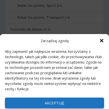
Relier les points: Sport
(20)
Relier les points: Transport
(16)
Tutoriels de dessin
(314)
Zarządzaj zgodą
Animaux
(83)
Aby zapewnić jak najlepsze wrażenia, korzystamy z
Arme
(12)
technologii, takich jak pliki cookie, do przechowywania i/lub
uzyskiwania dostępu do informacji o urządzeniu. Zgoda na
Bande dessinée
(46)
te technologie pozwoli nam przetwarzać dane, takie jak
zachowanie podczas przeglądania lub unikalne
Corps
(27)
identyfikatory na tej stronie. Brak wyrażenia zgody lub
wycofanie zgody może niekorzystnie wpłynąć na niektóre
cechy i funkcje.
Dessins animés
(74)
Nourriture
(10)
AKCEPTUJĘ