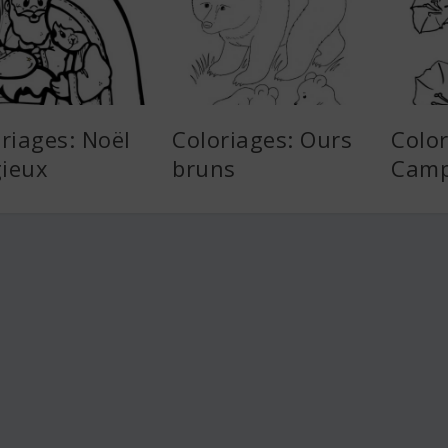
riages: Noël
Coloriages: Ours
Color
gieux
bruns
Camp