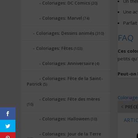
Un thèm
Coloriages: DC Comics
(20)
Une act
Coloriages: Marvel
(74)
Parfait
Coloriages: Dessins animés
(310)
FAQ
Coloriages: Fêtes
(103)
Ces colo
petits qu
Coloriages: Anniversaire
(4)
Peut-on l
Coloriages: Fête de la Saint-
Patrick
(5)
Coloriages
Coloriages: Fête des mères
(16)
PRÉC
Coloriages: Halloween
(10)
ARTIC
Coloriages: Jour de la Terre