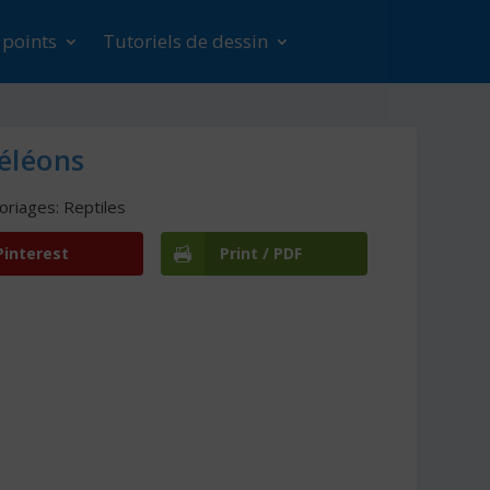
s points
Tutoriels de dessin
éléons
oriages: Reptiles
Pinterest
Print / PDF