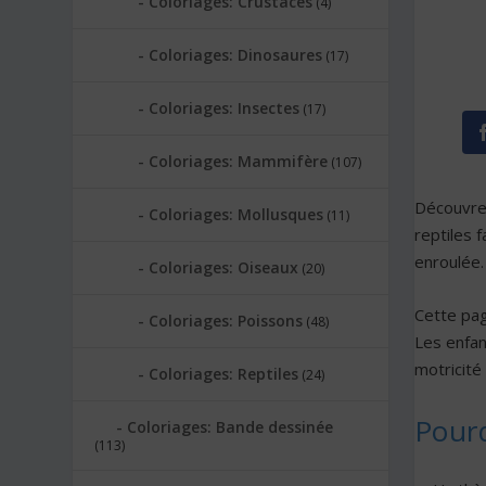
Coloriages: Crustacés
(4)
Coloriages: Dinosaures
(17)
Coloriages: Insectes
(17)
Coloriages: Mammifère
(107)
Découvre
Coloriages: Mollusques
(11)
reptiles 
enroulée.
Coloriages: Oiseaux
(20)
Cette pag
Coloriages: Poissons
(48)
Les enfan
motricité 
Coloriages: Reptiles
(24)
Pourq
Coloriages: Bande dessinée
(113)