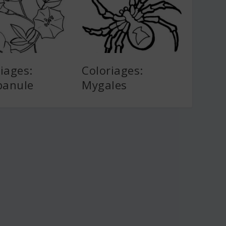
iages:
Coloriages:
anule
Mygales