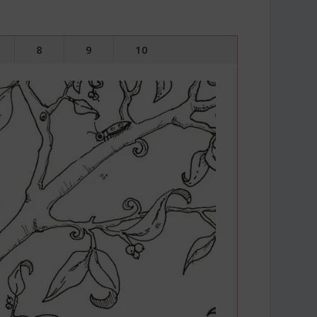
8
9
10