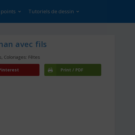
s points
Tutoriels de dessin
an avec fils
s
,
Coloriages: Fêtes
Pinterest
Print / PDF