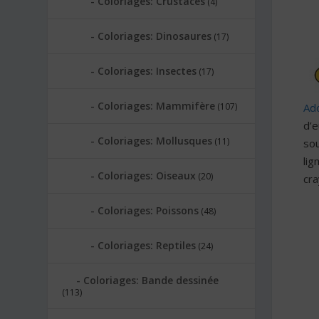
Coloriages: Crustacés
(4)
Coloriages: Dinosaures
(17)
Coloriages: Insectes
(17)
Coloriages: Mammifère
Ado
(107)
d’e
Coloriages: Mollusques
(11)
so
lig
Coloriages: Oiseaux
(20)
cr
Coloriages: Poissons
(48)
Coloriages: Reptiles
(24)
Coloriages: Bande dessinée
(113)