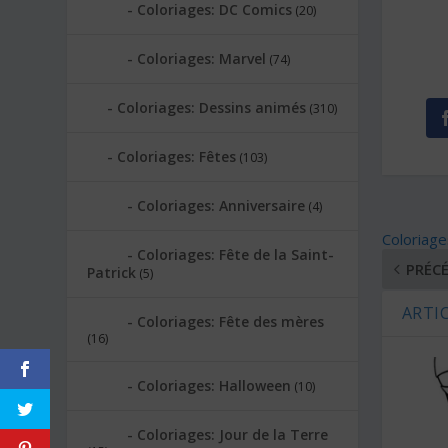
Coloriages: DC Comics
(20)
Coloriages: Marvel
(74)
Coloriages: Dessins animés
(310)
Coloriages: Fêtes
(103)
Coloriages: Anniversaire
(4)
Coloriages
Coloriages: Fête de la Saint-
PRÉC
Patrick
(5)
ARTIC
Coloriages: Fête des mères
(16)
Coloriages: Halloween
(10)
Coloriages: Jour de la Terre