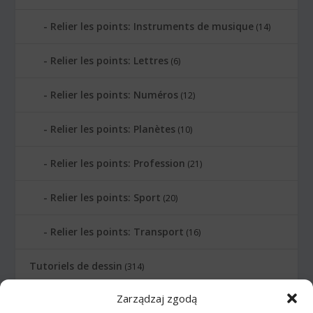
Relier les points: Instruments de musique
(14)
Relier les points: Lettres
(6)
Relier les points: Numéros
(12)
Relier les points: Planètes
(10)
Relier les points: Profession
(21)
Relier les points: Sport
(20)
Relier les points: Transport
(16)
Tutoriels de dessin
(314)
Zarządzaj zgodą
Animaux
(83)