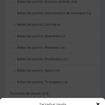
Relier les points: Dessins animés
(224)
Relier les points: Instruments de musique
(14)
Relier les points: Lettres
(6)
Relier les points: Numéros
(12)
Relier les points: Planètes
(10)
Relier les points: Profession
(21)
Relier les points: Sport
(20)
Relier les points: Transport
(16)
Tutoriels de dessin
(314)
Zarządzaj zgodą
Animaux