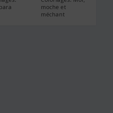
bara
moche et
méchant