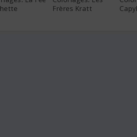
hette
Frères Kratt
Capy