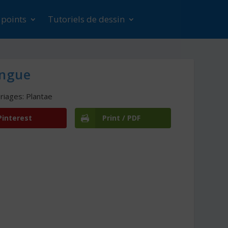
s points
Tutoriels de dessin
angue
riages: Plantae
Pinterest
Print / PDF