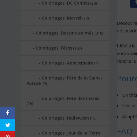
Coloriages: DC Comics
(20)
Coloriages: Marvel
(74)
Découvre
découvrir
Coloriages: Dessins animés
(310)
Idéal à la
Coloriages: Fêtes
(103)
vocabulai
rendre la
Coloriages: Anniversaire
(4)
Pourq
Coloriages: Fête de la Saint-
Patrick
(5)
Un thèm
Coloriages: Fête des mères
(16)
Une act
Adapté
Coloriages: Halloween
(10)
FAQ
Coloriages: Jour de la Terre