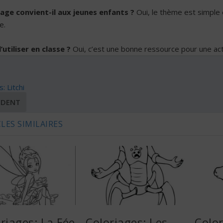
iage convient-il aux jeunes enfants ?
Oui, le thème est simple e
e.
’utiliser en classe ?
Oui, c’est une bonne ressource pour une activ
: Litchi
ÉDENT
LES SIMILAIRES
riages: La Fée
Coloriages: Les
Color