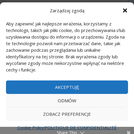
Zarządzaj zgodą
Animaux
(83)
Aby zapewnić jak najlepsze wrażenia, korzystamy z
Arme
(12)
technologii, takich jak pliki cookie, do przechowywania i/lub
uzyskiwania dostępu do informacji o urządzeniu. Zgoda na
Bande dessinée
(46)
te technologie pozwoli nam przetwarzać dane, takie jak
zachowanie podczas przeglądania lub unikalne
Corps
(27)
identyfikatory na tej stronie. Brak wyrażenia zgody lub
wycofanie zgody może niekorzystnie wpłynąć na niektóre
cechy i funkcje.
Dessins animés
(74)
Nourriture
(10)
AKCEPTUJĘ
Transports
(62)
ODMÓW
ZOBACZ PREFERENCJE
Printmania
|
Privacy policy PL
|
Privacy policy EN
|
Privacy policy DE
|
Privacy policy FR
|
Privacy
Cookie Policy
POLITIQUE DE CONFIDENTIALITÉ
Share This