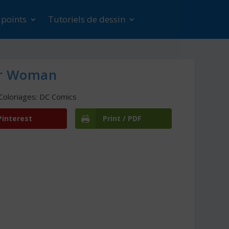
s points
Tutoriels de dessin
er Woman
Coloriages: DC Comics
Pinterest
Print / PDF