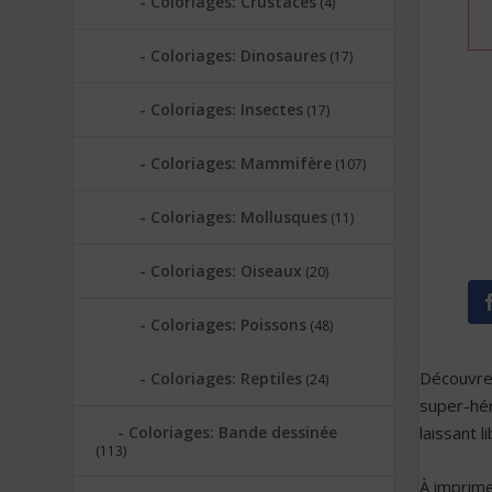
Coloriages: Crustacés
(4)
Coloriages: Dinosaures
(17)
Coloriages: Insectes
(17)
Coloriages: Mammifère
(107)
Coloriages: Mollusques
(11)
Coloriages: Oiseaux
(20)
Coloriages: Poissons
(48)
Découvre
Coloriages: Reptiles
(24)
super-hér
Coloriages: Bande dessinée
laissant l
(113)
À imprime