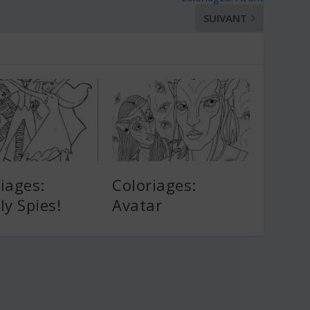
SUIVANT
iages:
Coloriages:
ly Spies!
Avatar