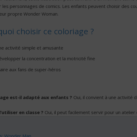
ur les personnages de comics. Les enfants peuvent choisir des cou
 leur propre Wonder Woman.
uoi choisir ce coloriage ?
ne activité simple et amusante
velopper la concentration et la motricité fine
laire aux fans de super-héros
iage est-il adapté aux enfants ?
Oui, il convient à une activité 
’utiliser en classe ?
Oui, il peut facilement servir pour un atelie
es: Wonder Man