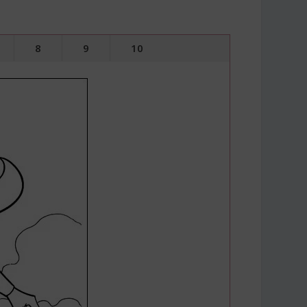
8
9
10