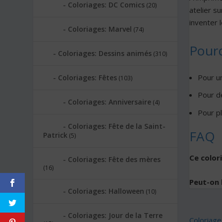
Coloriages: DC Comics
(20)
atelier s
inventer
Coloriages: Marvel
(74)
Pourq
Coloriages: Dessins animés
(310)
Pour u
Coloriages: Fêtes
(103)
Pour dé
Coloriages: Anniversaire
(4)
Pour p
Coloriages: Fête de la Saint-
FAQ
Patrick
(5)
Ce color
Coloriages: Fête des mères
(16)
Peut-on l
Coloriages: Halloween
(10)
Coloriages: Jour de la Terre
Coloriag