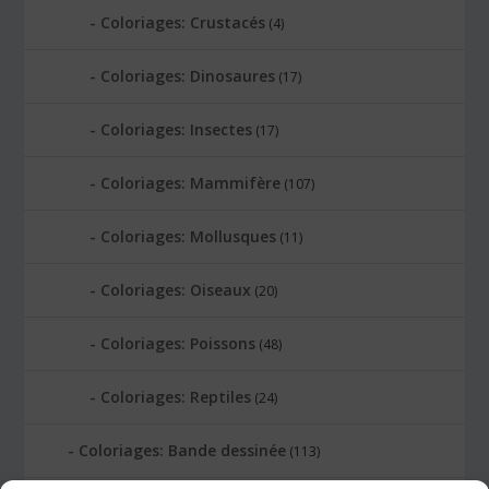
Coloriages: Crustacés
(4)
Coloriages: Dinosaures
(17)
Coloriages: Insectes
(17)
Coloriages: Mammifère
(107)
Coloriages: Mollusques
(11)
Coloriages: Oiseaux
(20)
Coloriages: Poissons
(48)
Coloriages: Reptiles
(24)
Coloriages: Bande dessinée
(113)