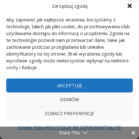
Coloriages: DC Comics
(20)
Zarządzaj zgodą
Aby zapewnić jak najlepsze wrażenia, korzystamy z
Coloriages: Marvel
(74)
technologii, takich jak pliki cookie, do przechowywania i/lub
uzyskiwania dostępu do informacji o urządzeniu. Zgoda na
Coloriages: Dessins animés
(310)
te technologie pozwoli nam przetwarzać dane, takie jak
zachowanie podczas przeglądania lub unikalne
Coloriages: Fêtes
(103)
identyfikatory na tej stronie. Brak wyrażenia zgody lub
wycofanie zgody może niekorzystnie wpłynąć na niektóre
Coloriages: Anniversaire
(4)
cechy i funkcje.
Coloriages: Fête de la Saint-Patrick
(5)
AKCEPTUJĘ
Coloriages: Fête des mères
(16)
ODMÓW
Coloriages: Halloween
(10)
ZOBACZ PREFERENCJE
Coloriages: Jour de la Terre
(15)
Cookie Policy
POLITIQUE DE CONFIDENTIALITÉ
Share This