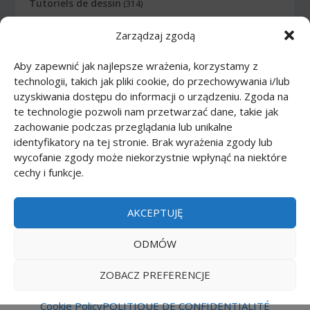
Tutoriels de dessin
(314)
Zarządzaj zgodą
Animaux
(83)
Aby zapewnić jak najlepsze wrażenia, korzystamy z
Arme
(12)
technologii, takich jak pliki cookie, do przechowywania i/lub
uzyskiwania dostępu do informacji o urządzeniu. Zgoda na
Bande dessinée
(46)
te technologie pozwoli nam przetwarzać dane, takie jak
zachowanie podczas przeglądania lub unikalne
Corps
(27)
identyfikatory na tej stronie. Brak wyrażenia zgody lub
wycofanie zgody może niekorzystnie wpłynąć na niektóre
cechy i funkcje.
Dessins animés
(74)
Nourriture
(10)
AKCEPTUJĘ
Transports
(62)
ODMÓW
ZOBACZ PREFERENCJE
Printmania
|
Privacy policy PL
|
Privacy policy EN
|
Privacy policy DE
|
Privacy policy FR
|
Privacy
Cookie Policy
POLITIQUE DE CONFIDENTIALITÉ