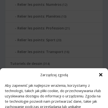
Relier les points: Numéros
(12)
Relier les points: Planètes
(10)
Relier les points: Profession
(21)
Relier les points: Sport
(20)
Relier les points: Transport
(16)
Tutoriels de dessin
(314)
Zarządzaj zgodą
Animaux
(83)
Aby zapewnić jak najlepsze wrażenia, korzystamy z
Arme
(12)
technologii, takich jak pliki cookie, do przechowywania i/lub
uzyskiwania dostępu do informacji o urządzeniu. Zgoda na
Bande dessinée
(46)
te technologie pozwoli nam przetwarzać dane, takie jak
zachowanie podczas przeglądania lub unikalne