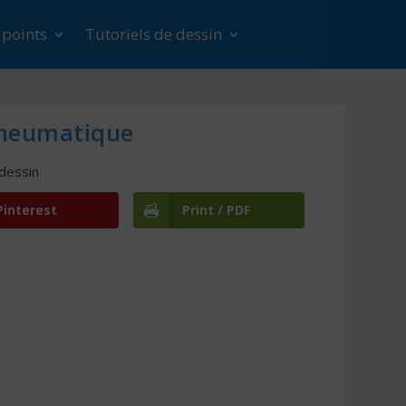
s points
Tutoriels de dessin
neumatique
 dessin
Pinterest
Print / PDF