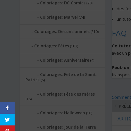
Coloriages: DC Comics
(20)
des fo
Coloriages: Marvel
(74)
un tut
FAQ
Coloriages: Dessins animés
(310)
Ce tutor
Coloriages: Fêtes
(103)
avec un p
Coloriages: Anniversaire
(4)
Peut-on l
transport
Coloriages: Fête de la Saint-
Patrick
(5)
Coloriages: Fête des mères
Comment D
(16)
PRÉC
Coloriages: Halloween
(10)
ARTIC
Coloriages: Jour de la Terre