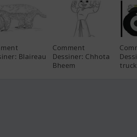
ment
Comment
Com
iner: Blaireau
Dessiner: Chhota
Dess
Bheem
truck