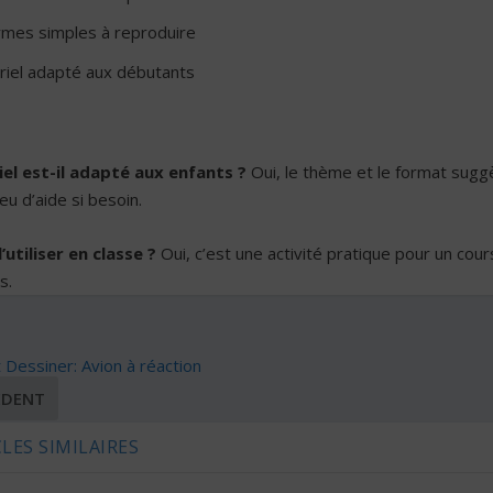
rmes simples à reproduire
oriel adapté aux débutants
iel est-il adapté aux enfants ?
Oui, le thème et le format suggè
eu d’aide si besoin.
’utiliser en classe ?
Oui, c’est une activité pratique pour un cou
s.
essiner: Avion à réaction
ÉDENT
LES SIMILAIRES